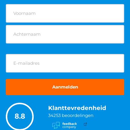
Naam
(Vereist)
E-
mailadres
(Vereist)
Klanttevredenheid
8.8
34253
beoordelingen