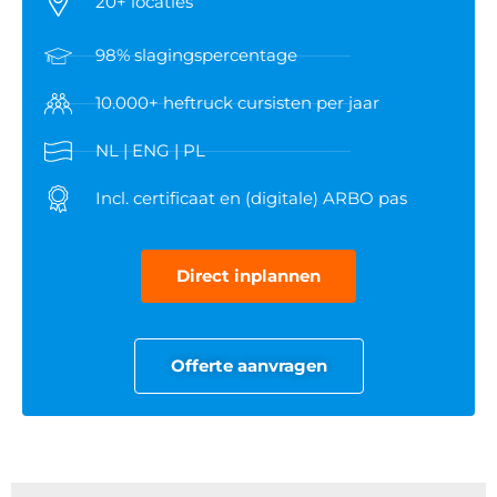
20+ locaties
98% slagingspercentage
10.000+ heftruck cursisten per jaar
NL | ENG | PL
Incl. certificaat en (digitale) ARBO pas
Direct inplannen
Offerte aanvragen