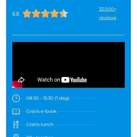
33.000+





8,8
reviews
08:30 - 15:30 (1 dag)
Gratis e-book
Gratis lunch