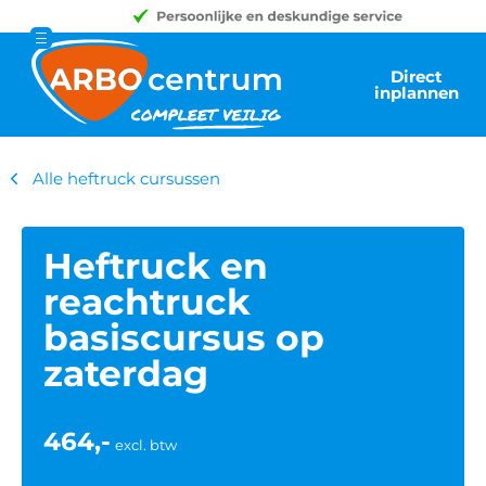
Direct
inplannen
Alle heftruck cursussen
Heftruck en
reachtruck
basiscursus op
zaterdag
464,-
excl. btw