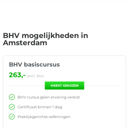
BHV mogelijkheden in
Amsterdam
BHV basiscursus
263,-
excl. btw
MEEST GEKOZEN
BHV cursus geen ervaring vereist
Certificaat binnen 1 dag
Praktijkgerichte oefeningen