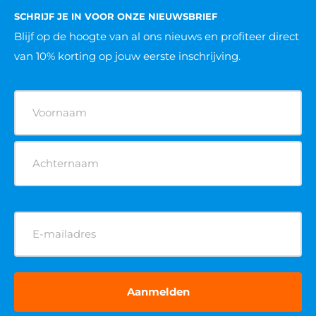
SCHRIJF JE IN VOOR ONZE NIEUWSBRIEF
Blijf op de hoogte van al ons nieuws
en profiteer direct
van 10% korting op jouw eerste inschrijving.
Naam
(Vereist)
E-
mailadres
(Vereist)