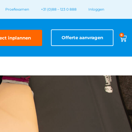
Proefexamen
+31 (0)88 – 123 0 888
Inloggen
0
Offerte aanvragen
ect inplannen