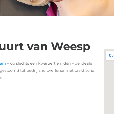
buurt van Weesp
dam
– op slechts een kwartiertje rijden – de ideale
argestoomd tot bedrijfshulpverlener met praktische
r.