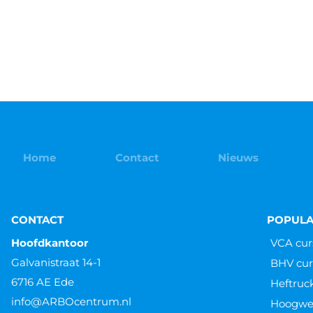
Home
Contact
Nieuws
CONTACT
POPULA
Hoofdkantoor
VCA cur
Galvanistraat 14-1
BHV cur
6716 AE Ede
Heftruc
info@ARBOcentrum.nl
Hoogwer