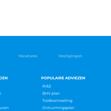
Vacatures
Vestigingen
NGEN
POPULAIRE ADVIEZEN
RI&E
n
BHV plan
Toolboxmeeting
euren
Ontruimingsplan