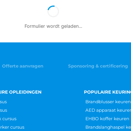
Formulier wordt geladen...
Offerte aanvragen
Sponsoring & certificering
IRE OPLEIDINGEN
POPULAIRE KEURI
sus
Brandblusser keuren
sus
AED apparaat keure
k cursus
EHBO koffer keuren
ker cursus
Brandslanghaspel k