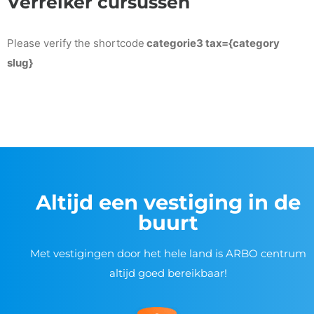
Verreiker cursussen
Please verify the shortcode
categorie3 tax={category
slug}
Altijd een vestiging in de
buurt
Met vestigingen door het hele land is ARBO centrum
altijd goed bereikbaar!