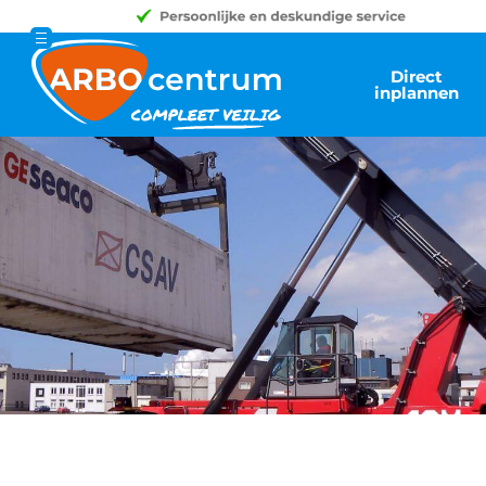
Direct
inplannen