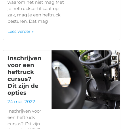
waarom het niet mag Met
je heftruckcertificaat op
zak, mag je een heftruck
besturen. Dat mag
Lees verder »
Inschrijven
voor een
heftruck
cursus?
Dit zijn de
opties
24 mei, 2022
Inschrijven voor
een heftruck
cursus? Dit zijn