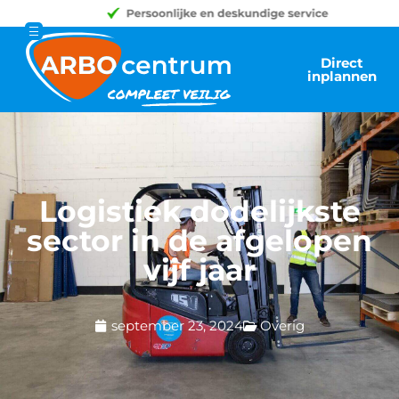
Direct
inplannen
Logistiek dodelijkste
sector in de afgelopen
vijf jaar
september 23, 2024
Overig