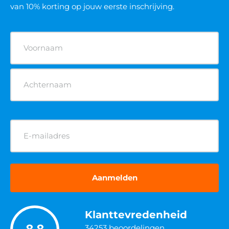
van 10% korting op jouw eerste inschrijving.
Naam
(Vereist)
E-
mailadres
(Vereist)
Klanttevredenheid
34253
beoordelingen