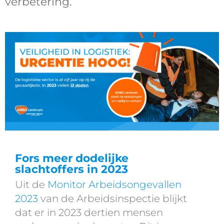
verbetering.
Fors meer dodelijke
slachtoffers in 2023
Uit de
Monitor Arbeidsongevallen
2023
van de Arbeidsinspectie blijkt
dat er in 2023 dertien mensen