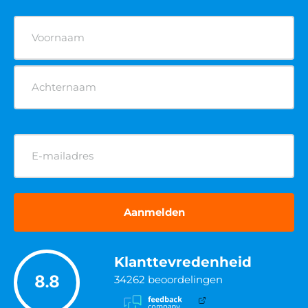
Naam
(Vereist)
E-
mailadres
(Vereist)
Klanttevredenheid
8.8
34262
beoordelingen