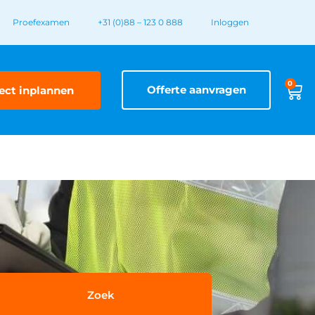
Proefexamen
+31 (0)88 – 123 0 888
Inloggen
0
Offerte aanvragen
ect inplannen