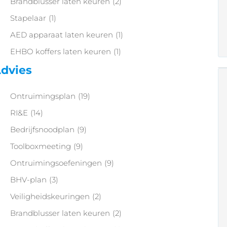
Brandblusser laten keuren
(2)
Stapelaar
(1)
AED apparaat laten keuren
(1)
EHBO koffers laten keuren
(1)
dvies
Ontruimingsplan
(19)
RI&E
(14)
Bedrijfsnoodplan
(9)
Toolboxmeeting
(9)
Ontruimingsoefeningen
(9)
BHV-plan
(3)
Veiligheidskeuringen
(2)
Brandblusser laten keuren
(2)