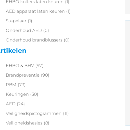
EHBO koffers laten keuren
(1)
AED apparaat laten keuren
(1)
Stapelaar
(1)
Onderhoud AED
(0)
Onderhoud brandblussers
(0)
rtikelen
EHBO & BHV
(97)
Brandpreventie
(90)
PBM
(73)
Keuringen
(30)
AED
(24)
Veiligheidspictogrammen
(11)
Veiligheidshesjes
(8)