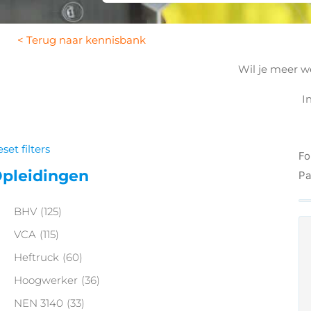
< Terug naar kennisbank
Wil je meer we
I
set filters
Fo
pleidingen
Pa
BHV
(125)
VCA
(115)
Heftruck
(60)
Hoogwerker
(36)
NEN 3140
(33)