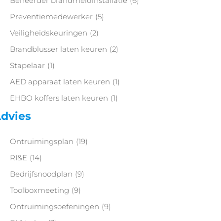
Beheerder brandmeldinstallatie
(6)
Preventiemedewerker
(5)
Veiligheidskeuringen
(2)
Brandblusser laten keuren
(2)
Stapelaar
(1)
AED apparaat laten keuren
(1)
EHBO koffers laten keuren
(1)
dvies
Ontruimingsplan
(19)
RI&E
(14)
Bedrijfsnoodplan
(9)
Toolboxmeeting
(9)
Ontruimingsoefeningen
(9)