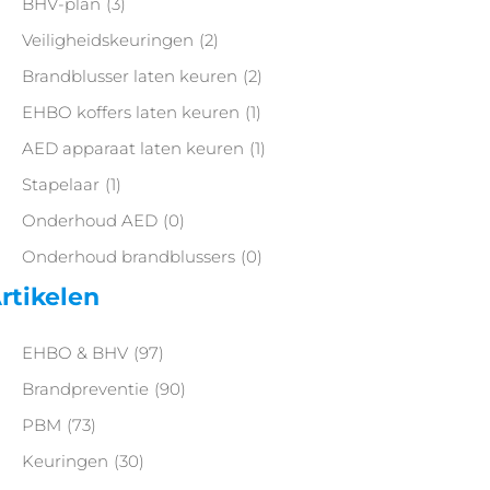
BHV-plan
(3)
Veiligheidskeuringen
(2)
Brandblusser laten keuren
(2)
EHBO koffers laten keuren
(1)
AED apparaat laten keuren
(1)
Stapelaar
(1)
Onderhoud AED
(0)
Onderhoud brandblussers
(0)
rtikelen
EHBO & BHV
(97)
Brandpreventie
(90)
PBM
(73)
Keuringen
(30)