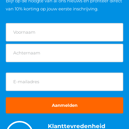
Blijf op de hoogte van al ons nieuws
en profiteer direct
van 10% korting op jouw eerste inschrijving.
Naam
(Vereist)
E-
mailadres
(Vereist)
Klanttevredenheid